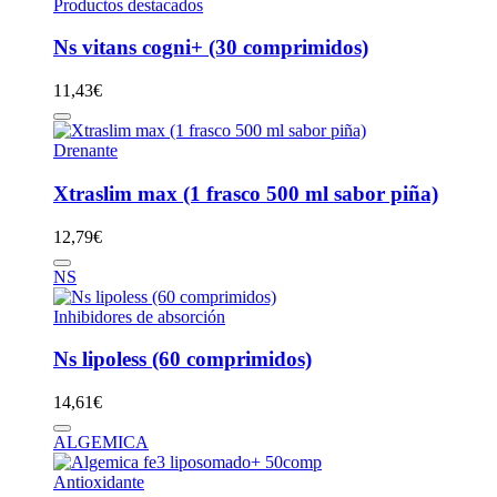
Productos destacados
Ns vitans cogni+ (30 comprimidos)
11,43
€
Drenante
Xtraslim max (1 frasco 500 ml sabor piña)
12,79
€
NS
Inhibidores de absorción
Ns lipoless (60 comprimidos)
14,61
€
ALGEMICA
Antioxidante