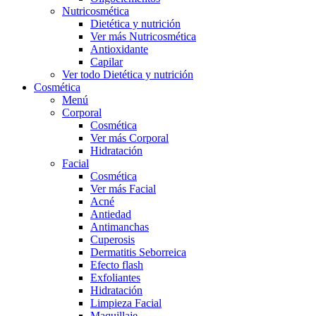
Nutricosmética
Dietética y nutrición
Ver más Nutricosmética
Antioxidante
Capilar
Ver todo Dietética y nutrición
Cosmética
Menú
Corporal
Cosmética
Ver más Corporal
Hidratación
Facial
Cosmética
Ver más Facial
Acné
Antiedad
Antimanchas
Cuperosis
Dermatitis Seborreica
Efecto flash
Exfoliantes
Hidratación
Limpieza Facial
Maquillaje