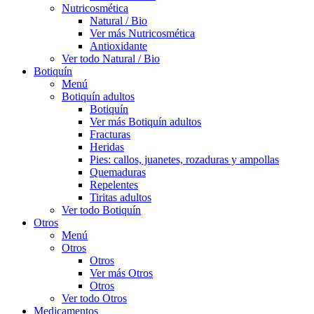
Nutricosmética
Natural / Bio
Ver más Nutricosmética
Antioxidante
Ver todo Natural / Bio
Botiquín
Menú
Botiquín adultos
Botiquín
Ver más Botiquín adultos
Fracturas
Heridas
Pies: callos, juanetes, rozaduras y ampollas
Quemaduras
Repelentes
Tiritas adultos
Ver todo Botiquín
Otros
Menú
Otros
Otros
Ver más Otros
Otros
Ver todo Otros
Medicamentos