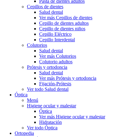
Pasta de dientes adultos
Cepillos de dientes
Salud dental
Ver más Cepillos de dientes
Cepillo de dientes adultos
Cepillo de dientes niños
Cepillo Eléctrico
Cepillo Interdental
Colutorios
Salud dental
Ver más Colutorios
Colutorio adultos
Prótesis y ortodoncia
Salud dental
Ver más Prótesis y ortodoncia
Fijación-Prótesis
Ver todo Salud dental
Óptica
Menú
Higiene ocular y malestar
Óptica
Ver más Higiene ocular y malestar
Hidratación
Ver todo Óptica
Ortopedia