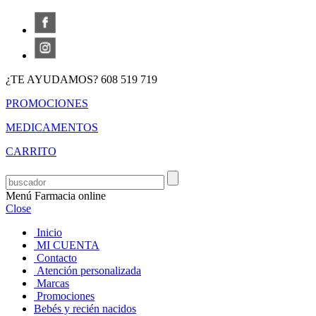
¿TE AYUDAMOS? 608 519 719
PROMOCIONES
MEDICAMENTOS
CARRITO
Menú Farmacia online
Close
Inicio
MI CUENTA
Contacto
Atención personalizada
Marcas
Promociones
Bebés y recién nacidos