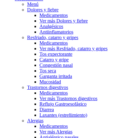
Menú
Dolores y fiebre
Medicamentos
Ver más Dolores y fiebre
Analgésicos
Antiinflamatorios
Resfriado, catarro y gripes
Medicamentos
Ver más Resfriado, catarro y gripes
Tos expectorante
Catarro y gripe
Congestión nasal
Tos seca
Garganta irritada
Mucosidad
Trastornos digestivos
Medicamentos
Ver más Trastornos digestivos
Reflujo Gastroesofágico
Diarrea
Laxantes (estreñimiento)
Alergias
Medicamentos
Ver más Alergias
Antialérgico nasales