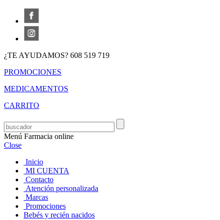
¿TE AYUDAMOS? 608 519 719
PROMOCIONES
MEDICAMENTOS
CARRITO
Menú Farmacia online
Close
Inicio
MI CUENTA
Contacto
Atención personalizada
Marcas
Promociones
Bebés y recién nacidos