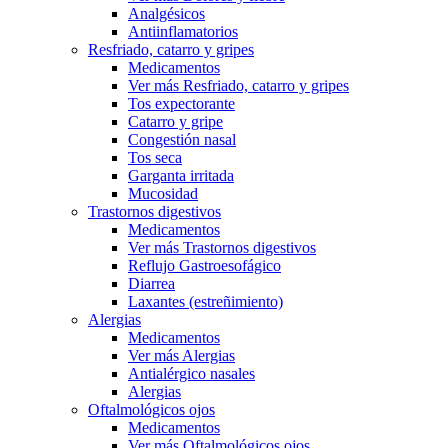
Analgésicos
Antiinflamatorios
Resfriado, catarro y gripes
Medicamentos
Ver más Resfriado, catarro y gripes
Tos expectorante
Catarro y gripe
Congestión nasal
Tos seca
Garganta irritada
Mucosidad
Trastornos digestivos
Medicamentos
Ver más Trastornos digestivos
Reflujo Gastroesofágico
Diarrea
Laxantes (estreñimiento)
Alergias
Medicamentos
Ver más Alergias
Antialérgico nasales
Alergias
Oftalmológicos ojos
Medicamentos
Ver más Oftalmológicos ojos