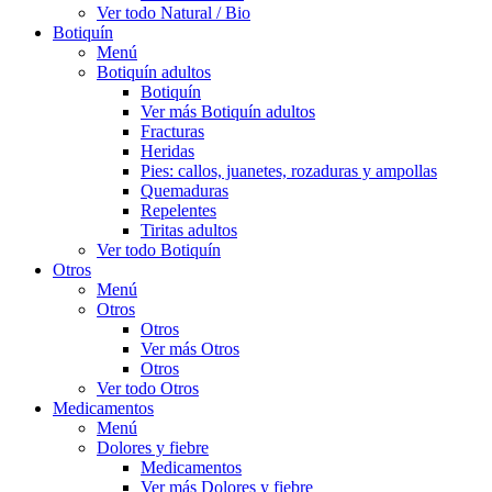
Ver todo Natural / Bio
Botiquín
Menú
Botiquín adultos
Botiquín
Ver más Botiquín adultos
Fracturas
Heridas
Pies: callos, juanetes, rozaduras y ampollas
Quemaduras
Repelentes
Tiritas adultos
Ver todo Botiquín
Otros
Menú
Otros
Otros
Ver más Otros
Otros
Ver todo Otros
Medicamentos
Menú
Dolores y fiebre
Medicamentos
Ver más Dolores y fiebre