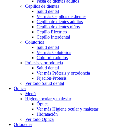
Pasta de dientes adultos
Cepillos de dientes
Salud dental
Ver más Cepillos de dientes
Cepillo de dientes adultos
Cepillo de dientes niños
Cepillo Eléctrico
Cepillo Interdental
Colutorios
Salud dental
Ver más Colutorios
Colutorio adultos
Prótesis y ortodoncia
Salud dental
Ver más Prótesis y ortodoncia
Fijación-Prótesis
Ver todo Salud dental
Óptica
Menú
Higiene ocular y malestar
Óptica
Ver más Higiene ocular y malestar
Hidratación
Ver todo Óptica
Ortopedia