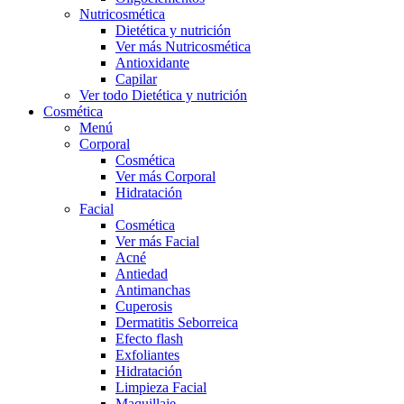
Nutricosmética
Dietética y nutrición
Ver más Nutricosmética
Antioxidante
Capilar
Ver todo Dietética y nutrición
Cosmética
Menú
Corporal
Cosmética
Ver más Corporal
Hidratación
Facial
Cosmética
Ver más Facial
Acné
Antiedad
Antimanchas
Cuperosis
Dermatitis Seborreica
Efecto flash
Exfoliantes
Hidratación
Limpieza Facial
Maquillaje