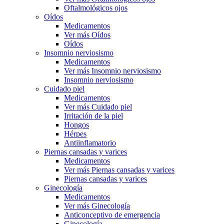
Oftalmológicos ojos
Oídos
Medicamentos
Ver más Oídos
Oídos
Insomnio nerviosismo
Medicamentos
Ver más Insomnio nerviosismo
Insomnio nerviosismo
Cuidado piel
Medicamentos
Ver más Cuidado piel
Irritación de la piel
Hongos
Hérpes
Antiinflamatorio
Piernas cansadas y varices
Medicamentos
Ver más Piernas cansadas y varices
Piernas cansadas y varices
Ginecología
Medicamentos
Ver más Ginecología
Anticonceptivo de emergencia
Ginecología