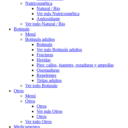
Nutricosmética
Natural / Bio
Ver más Nutricosmética
Antioxidante
Ver todo Natural / Bio
Botiquín
Menú
Botiquín adultos
Botiquín
Ver más Botiquín adultos
Fracturas
Heridas
Pies: callos, juanetes, rozaduras y ampollas
Quemaduras
Repelentes
Tiritas adultos
Ver todo Botiquín
Otros
Menú
Otros
Otros
Ver más Otros
Otros
Ver todo Otros
Medicamentos