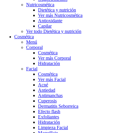
Nutricosmética
Dietética y nutrición
Ver más Nutricosmética
Antioxidante
Capilar
Ver todo Dietética y nutrición
Cosmética
Menú
Corporal
Cosmética
Ver más Corporal
Hidratación
Facial
Cosmética
Ver más Facial
Acné
Antiedad
Antimanchas
Cuperosis
Dermatitis Seborreica
Efecto flash
Exfoliantes
Hidratación
Limpieza Facial
Maquillaje