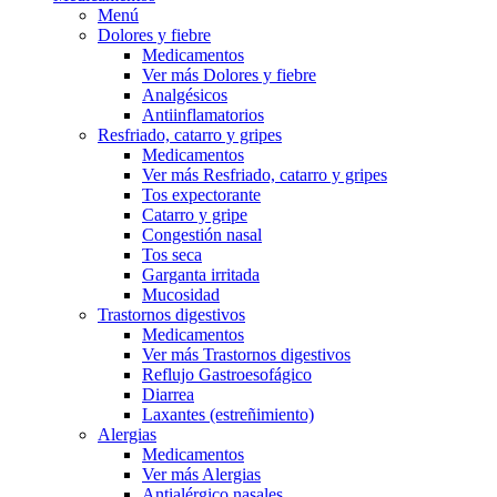
Menú
Dolores y fiebre
Medicamentos
Ver más Dolores y fiebre
Analgésicos
Antiinflamatorios
Resfriado, catarro y gripes
Medicamentos
Ver más Resfriado, catarro y gripes
Tos expectorante
Catarro y gripe
Congestión nasal
Tos seca
Garganta irritada
Mucosidad
Trastornos digestivos
Medicamentos
Ver más Trastornos digestivos
Reflujo Gastroesofágico
Diarrea
Laxantes (estreñimiento)
Alergias
Medicamentos
Ver más Alergias
Antialérgico nasales