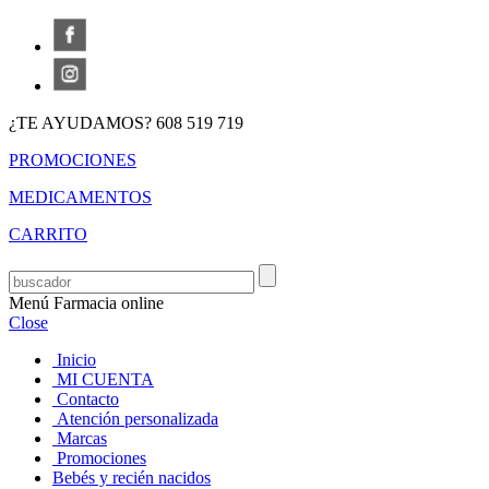
¿TE AYUDAMOS? 608 519 719
PROMOCIONES
MEDICAMENTOS
CARRITO
Menú Farmacia online
Close
Inicio
MI CUENTA
Contacto
Atención personalizada
Marcas
Promociones
Bebés y recién nacidos