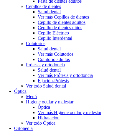
Pasta de dientes adultos
Cepillos de dientes
Salud dental
Ver más Cepillos de dientes
Cepillo de dientes adultos
Cepillo de dientes niños
Cepillo Eléctrico
Cepillo Interdental
Colutorios
Salud dental
Ver más Colutorios
Colutorio adultos
Prótesis y ortodoncia
Salud dental
Ver más Prótesis y ortodoncia
Fijación-Prótesis
Ver todo Salud dental
Óptica
Menú
Higiene ocular y malestar
Óptica
Ver más Higiene ocular y malestar
Hidratación
Ver todo Óptica
Ortopedia