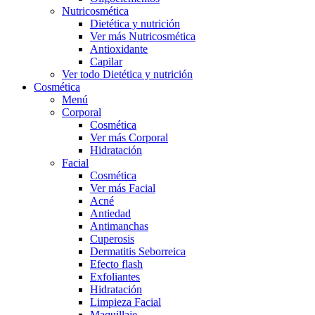
Nutricosmética
Dietética y nutrición
Ver más Nutricosmética
Antioxidante
Capilar
Ver todo Dietética y nutrición
Cosmética
Menú
Corporal
Cosmética
Ver más Corporal
Hidratación
Facial
Cosmética
Ver más Facial
Acné
Antiedad
Antimanchas
Cuperosis
Dermatitis Seborreica
Efecto flash
Exfoliantes
Hidratación
Limpieza Facial
Maquillaje