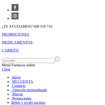
¿TE AYUDAMOS? 608 519 719
PROMOCIONES
MEDICAMENTOS
CARRITO
Menú Farmacia online
Close
Inicio
MI CUENTA
Contacto
Atención personalizada
Marcas
Promociones
Bebés y recién nacidos