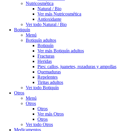
Nutricosmética
Natural / Bio
Ver más Nutricosmética
Antioxidante
Ver todo Natural / Bio
Botiquín
Menú
Botiquín adultos
Botiquín
Ver más Botiquín adultos
Fracturas
Heridas
Pies: callos, juanetes, rozaduras y ampollas
Quemaduras
Repelentes
Tiritas adultos
Ver todo Botiquín
Otros
Menú
Otros
Otros
Ver más Otros
Otros
Ver todo Otros
Medicamentos