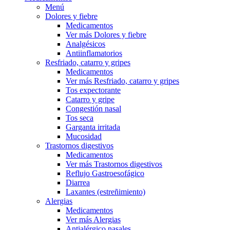
Menú
Dolores y fiebre
Medicamentos
Ver más Dolores y fiebre
Analgésicos
Antiinflamatorios
Resfriado, catarro y gripes
Medicamentos
Ver más Resfriado, catarro y gripes
Tos expectorante
Catarro y gripe
Congestión nasal
Tos seca
Garganta irritada
Mucosidad
Trastornos digestivos
Medicamentos
Ver más Trastornos digestivos
Reflujo Gastroesofágico
Diarrea
Laxantes (estreñimiento)
Alergias
Medicamentos
Ver más Alergias
Antialérgico nasales