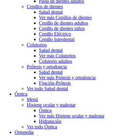
Pasta de dientes adultos
Cepillos de dientes
Salud dental
Ver más Cepillos de dientes
Cepillo de dientes adultos
Cepillo de dientes niños
Cepillo Eléctrico
Cepillo Interdental
Colutorios
Salud dental
Ver más Colutorios
Colutorio adultos
Prótesis y ortodoncia
Salud dental
Ver más Prótesis y ortodoncia
Fijación-Prótesis
Ver todo Salud dental
Óptica
Menú
Higiene ocular y malestar
Óptica
Ver más Higiene ocular y malestar
Hidratación
Ver todo Óptica
Ortopedia