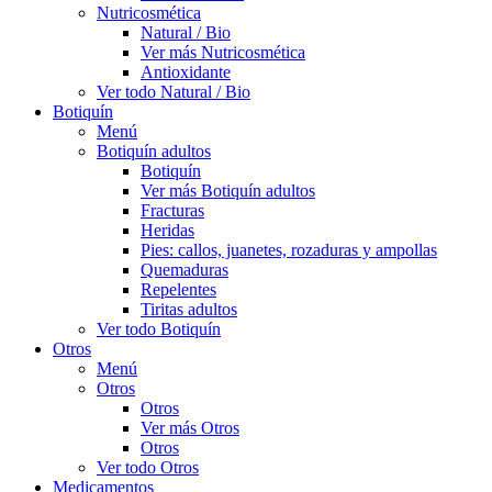
Nutricosmética
Natural / Bio
Ver más Nutricosmética
Antioxidante
Ver todo Natural / Bio
Botiquín
Menú
Botiquín adultos
Botiquín
Ver más Botiquín adultos
Fracturas
Heridas
Pies: callos, juanetes, rozaduras y ampollas
Quemaduras
Repelentes
Tiritas adultos
Ver todo Botiquín
Otros
Menú
Otros
Otros
Ver más Otros
Otros
Ver todo Otros
Medicamentos