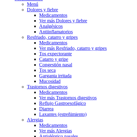
Menú
Dolores y fiebre
Medicamentos
Ver más Dolores y fiebre
Analgésicos
Antiinflamatorios
Resfriado, catarro y gripes
Medicamentos
Ver más Resfriado, catarro y gripes
Tos expectorante
Catarro y gripe
Congestión nasal
Tos seca
Garganta irritada
Mucosidad
Trastornos digestivos
Medicamentos
Ver más Trastornos digestivos
Reflujo Gastroesofágico
Diarrea
Laxantes (estreñimiento)
Alergias
Medicamentos
Ver más Alergias
Antialérgico nasales