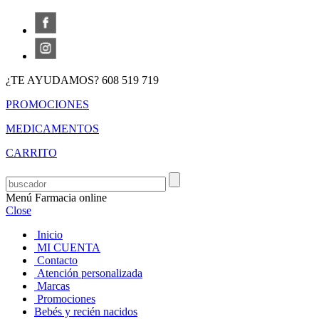
¿TE AYUDAMOS? 608 519 719
PROMOCIONES
MEDICAMENTOS
CARRITO
Menú Farmacia online
Close
Inicio
MI CUENTA
Contacto
Atención personalizada
Marcas
Promociones
Bebés y recién nacidos