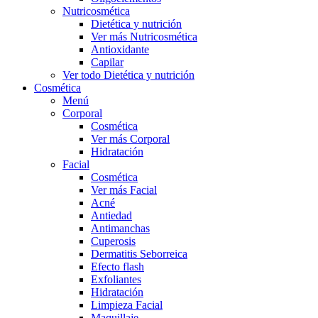
Nutricosmética
Dietética y nutrición
Ver más Nutricosmética
Antioxidante
Capilar
Ver todo Dietética y nutrición
Cosmética
Menú
Corporal
Cosmética
Ver más Corporal
Hidratación
Facial
Cosmética
Ver más Facial
Acné
Antiedad
Antimanchas
Cuperosis
Dermatitis Seborreica
Efecto flash
Exfoliantes
Hidratación
Limpieza Facial
Maquillaje