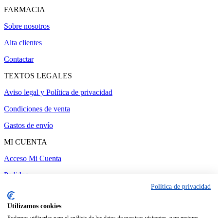
FARMACIA
Sobre nosotros
Alta clientes
Contactar
TEXTOS LEGALES
Aviso legal y Política de privacidad
Condiciones de venta
Gastos de envío
MI CUENTA
Acceso Mi Cuenta
Pedidos
Política de privacidad
Utilizamos cookies
Administrar web
-
Realizado por amc gestión