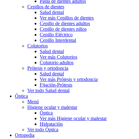
Pasta de dientes adultos
Cepillos de dientes
Salud dental
Ver más Cepillos de dientes
Cepillo de dientes adultos
Cepillo de dientes niños
Cepillo Eléctrico
Cepillo Interdental
Colutorios
Salud dental
Ver más Colutorios
Colutorio adultos
Prótesis y ortodoncia
Salud dental
Ver más Prótesis y ortodoncia
Fijación-Prótesis
Ver todo Salud dental
Óptica
Menú
Higiene ocular y malestar
Óptica
Ver más Higiene ocular y malestar
Hidratación
Ver todo Óptica
Ortopedia