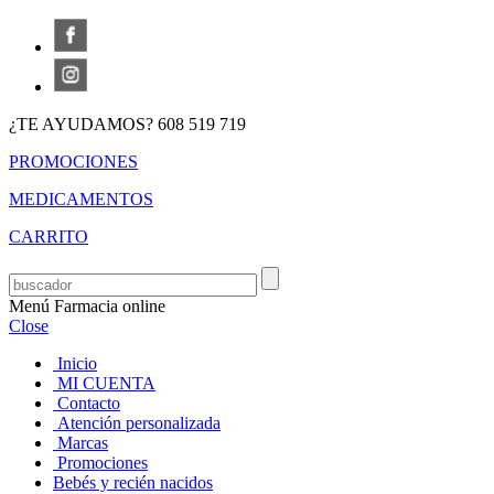
¿TE AYUDAMOS? 608 519 719
PROMOCIONES
MEDICAMENTOS
CARRITO
Menú Farmacia online
Close
Inicio
MI CUENTA
Contacto
Atención personalizada
Marcas
Promociones
Bebés y recién nacidos