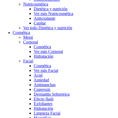
Nutricosmética
Dietética y nutrición
Ver más Nutricosmética
Antioxidante
Capilar
Ver todo Dietética y nutrición
Cosmética
Menú
Corporal
Cosmética
Ver más Corporal
Hidratación
Facial
Cosmética
Ver más Facial
Acné
Antiedad
Antimanchas
Cuperosis
Dermatitis Seborreica
Efecto flash
Exfoliantes
Hidratación
Limpieza Facial
Maquillaje