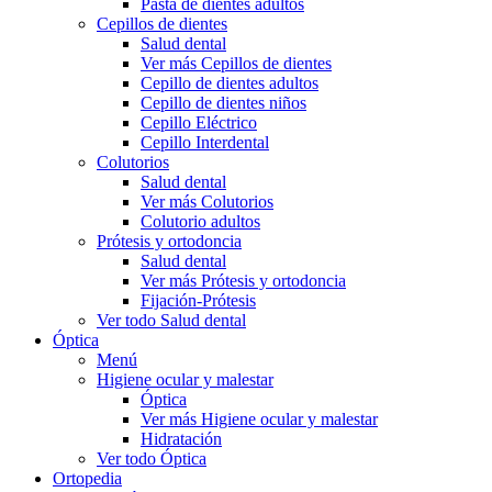
Pasta de dientes adultos
Cepillos de dientes
Salud dental
Ver más Cepillos de dientes
Cepillo de dientes adultos
Cepillo de dientes niños
Cepillo Eléctrico
Cepillo Interdental
Colutorios
Salud dental
Ver más Colutorios
Colutorio adultos
Prótesis y ortodoncia
Salud dental
Ver más Prótesis y ortodoncia
Fijación-Prótesis
Ver todo Salud dental
Óptica
Menú
Higiene ocular y malestar
Óptica
Ver más Higiene ocular y malestar
Hidratación
Ver todo Óptica
Ortopedia