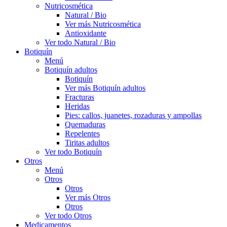
Nutricosmética
Natural / Bio
Ver más Nutricosmética
Antioxidante
Ver todo Natural / Bio
Botiquín
Menú
Botiquín adultos
Botiquín
Ver más Botiquín adultos
Fracturas
Heridas
Pies: callos, juanetes, rozaduras y ampollas
Quemaduras
Repelentes
Tiritas adultos
Ver todo Botiquín
Otros
Menú
Otros
Otros
Ver más Otros
Otros
Ver todo Otros
Medicamentos