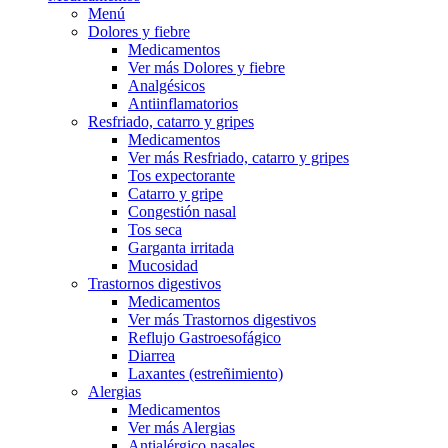
Menú
Dolores y fiebre
Medicamentos
Ver más Dolores y fiebre
Analgésicos
Antiinflamatorios
Resfriado, catarro y gripes
Medicamentos
Ver más Resfriado, catarro y gripes
Tos expectorante
Catarro y gripe
Congestión nasal
Tos seca
Garganta irritada
Mucosidad
Trastornos digestivos
Medicamentos
Ver más Trastornos digestivos
Reflujo Gastroesofágico
Diarrea
Laxantes (estreñimiento)
Alergias
Medicamentos
Ver más Alergias
Antialérgico nasales