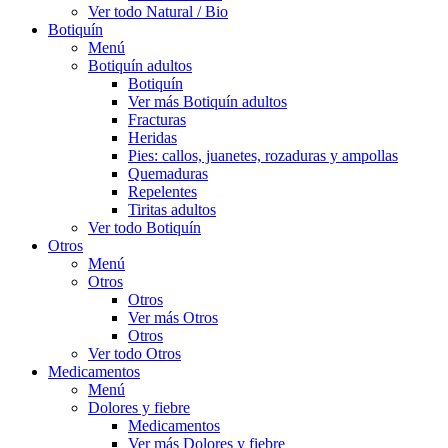
Ver todo Natural / Bio
Botiquín
Menú
Botiquín adultos
Botiquín
Ver más Botiquín adultos
Fracturas
Heridas
Pies: callos, juanetes, rozaduras y ampollas
Quemaduras
Repelentes
Tiritas adultos
Ver todo Botiquín
Otros
Menú
Otros
Otros
Ver más Otros
Otros
Ver todo Otros
Medicamentos
Menú
Dolores y fiebre
Medicamentos
Ver más Dolores y fiebre