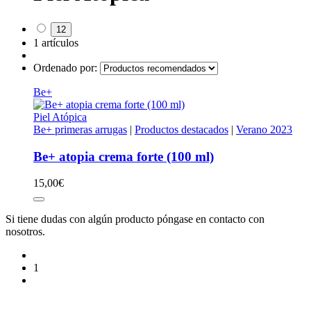
12
1 artículos
Ordenado por:
Be+
Piel Atópica
Be+ primeras arrugas
|
Productos destacados
|
Verano 2023
Be+ atopia crema forte (100 ml)
15,00
€
Si tiene dudas con algún producto póngase en contacto con
nosotros.
1