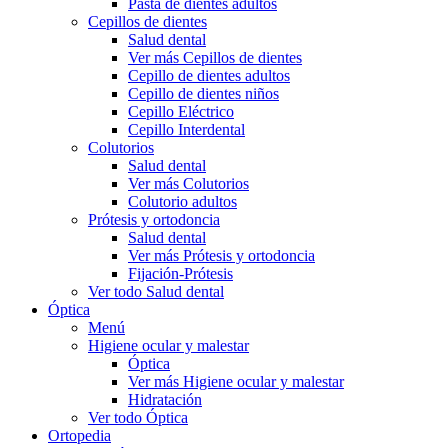
Pasta de dientes adultos
Cepillos de dientes
Salud dental
Ver más Cepillos de dientes
Cepillo de dientes adultos
Cepillo de dientes niños
Cepillo Eléctrico
Cepillo Interdental
Colutorios
Salud dental
Ver más Colutorios
Colutorio adultos
Prótesis y ortodoncia
Salud dental
Ver más Prótesis y ortodoncia
Fijación-Prótesis
Ver todo Salud dental
Óptica
Menú
Higiene ocular y malestar
Óptica
Ver más Higiene ocular y malestar
Hidratación
Ver todo Óptica
Ortopedia