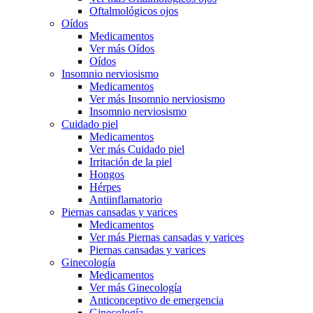
Oftalmológicos ojos
Oídos
Medicamentos
Ver más Oídos
Oídos
Insomnio nerviosismo
Medicamentos
Ver más Insomnio nerviosismo
Insomnio nerviosismo
Cuidado piel
Medicamentos
Ver más Cuidado piel
Irritación de la piel
Hongos
Hérpes
Antiinflamatorio
Piernas cansadas y varices
Medicamentos
Ver más Piernas cansadas y varices
Piernas cansadas y varices
Ginecología
Medicamentos
Ver más Ginecología
Anticonceptivo de emergencia
Ginecología