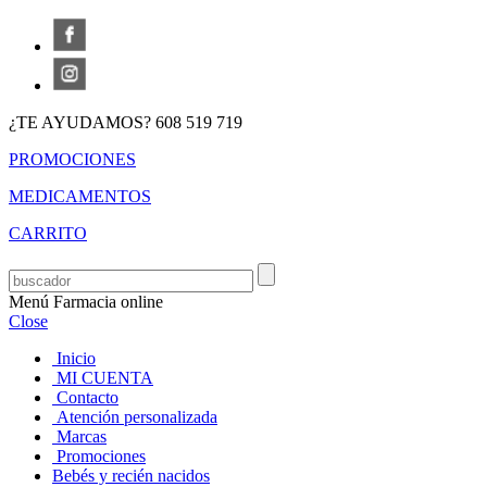
¿TE AYUDAMOS? 608 519 719
PROMOCIONES
MEDICAMENTOS
CARRITO
Menú Farmacia online
Close
Inicio
MI CUENTA
Contacto
Atención personalizada
Marcas
Promociones
Bebés y recién nacidos