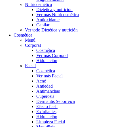
Nutricosmética
Dietética y nutrición
Ver más Nutricosmética
Antioxidante
Capilar
Ver todo Dietética y nutrición
Cosmética
Menú
Corporal
Cosmética
Ver más Corporal
Hidratación
Facial
Cosmética
Ver más Facial
Acné
Antiedad
Antimanchas
Cuperosis
Dermatitis Seborreica
Efecto flash
Exfoliantes
Hidratación
Limpieza Facial
Maquillaje