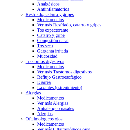
Analgésicos
Antiinflamatorios
Resfriado, catarro y gripes
Medicamentos
Ver más Resfriado, catarro y gripes
Tos expectorante
Catarro y gripe
Congestión nasal
Tos seca
Garganta irritada
Mucosidad
Trastornos digestivos
Medicamentos
Ver más Trastornos digestivos
Reflujo Gastroesofágico
Diarrea
Laxantes (estreñimiento)
Alergias
Medicamentos
Ver más Alergias
Antialérgico nasales
Alergias
Oftalmológicos ojos
Medicamentos
Ver más Oftalmológicos ojos