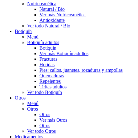
Nutricosmética
Natural / Bio
Ver más Nutricosmética
Antioxidante
Ver todo Natural / Bio
Botiquín
Menú
Botiquín adultos
Botiquín
Ver más Botiquín adultos
Fracturas
Heridas
Pies: callos, juanetes, rozaduras y ampollas
Quemaduras
Repelentes
Tiritas adultos
Ver todo Botiquín
Otros
Menú
Otros
Otros
Ver más Otros
Otros
Ver todo Otros
Medicamentos