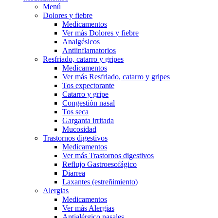
Menú
Dolores y fiebre
Medicamentos
Ver más Dolores y fiebre
Analgésicos
Antiinflamatorios
Resfriado, catarro y gripes
Medicamentos
Ver más Resfriado, catarro y gripes
Tos expectorante
Catarro y gripe
Congestión nasal
Tos seca
Garganta irritada
Mucosidad
Trastornos digestivos
Medicamentos
Ver más Trastornos digestivos
Reflujo Gastroesofágico
Diarrea
Laxantes (estreñimiento)
Alergias
Medicamentos
Ver más Alergias
Antialérgico nasales