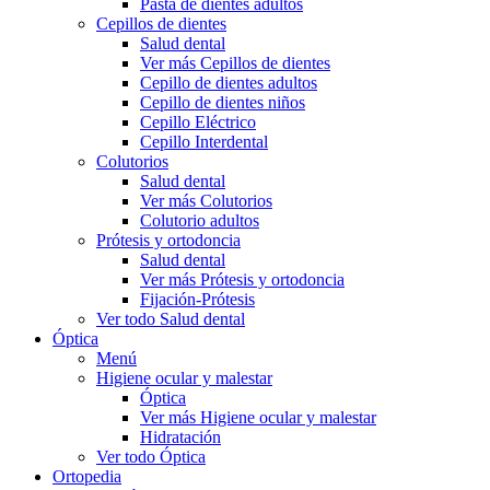
Pasta de dientes adultos
Cepillos de dientes
Salud dental
Ver más Cepillos de dientes
Cepillo de dientes adultos
Cepillo de dientes niños
Cepillo Eléctrico
Cepillo Interdental
Colutorios
Salud dental
Ver más Colutorios
Colutorio adultos
Prótesis y ortodoncia
Salud dental
Ver más Prótesis y ortodoncia
Fijación-Prótesis
Ver todo Salud dental
Óptica
Menú
Higiene ocular y malestar
Óptica
Ver más Higiene ocular y malestar
Hidratación
Ver todo Óptica
Ortopedia