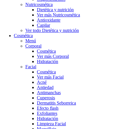
Nutricosmética
Dietética y nutrición
Ver más Nutricosmética
Antioxidante
Capilar
Ver todo Dietética y nutrición
Cosmética
Menú
Corporal
Cosmética
Ver más Corporal
Hidratación
Facial
Cosmética
Ver más Facial
Acné
Antiedad
Antimanchas
Cuperosis
Dermatitis Seborreica
Efecto flash
Exfoliantes
Hidratación
Limpieza Facial
Maquillaje