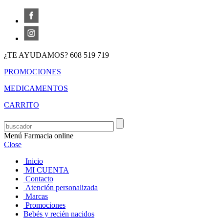
¿TE AYUDAMOS? 608 519 719
PROMOCIONES
MEDICAMENTOS
CARRITO
Menú Farmacia online
Close
Inicio
MI CUENTA
Contacto
Atención personalizada
Marcas
Promociones
Bebés y recién nacidos