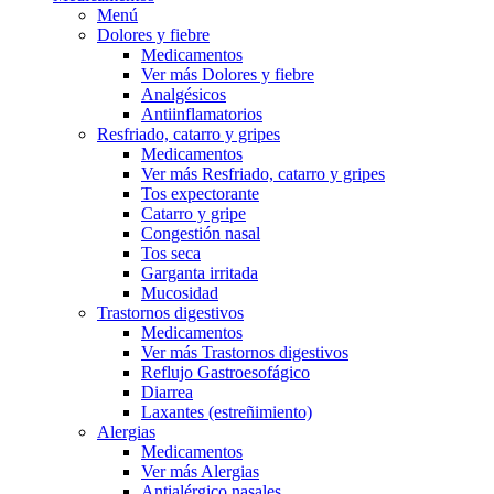
Menú
Dolores y fiebre
Medicamentos
Ver más Dolores y fiebre
Analgésicos
Antiinflamatorios
Resfriado, catarro y gripes
Medicamentos
Ver más Resfriado, catarro y gripes
Tos expectorante
Catarro y gripe
Congestión nasal
Tos seca
Garganta irritada
Mucosidad
Trastornos digestivos
Medicamentos
Ver más Trastornos digestivos
Reflujo Gastroesofágico
Diarrea
Laxantes (estreñimiento)
Alergias
Medicamentos
Ver más Alergias
Antialérgico nasales