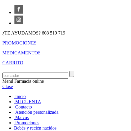
¿TE AYUDAMOS? 608 519 719
PROMOCIONES
MEDICAMENTOS
CARRITO
Menú Farmacia online
Close
Inicio
MI CUENTA
Contacto
Atención personalizada
Marcas
Promociones
Bebés y recién nacidos