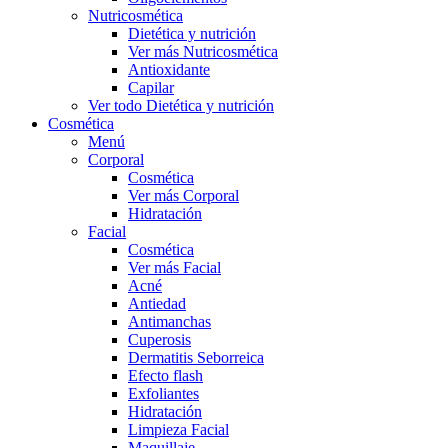
Nutricosmética
Dietética y nutrición
Ver más Nutricosmética
Antioxidante
Capilar
Ver todo Dietética y nutrición
Cosmética
Menú
Corporal
Cosmética
Ver más Corporal
Hidratación
Facial
Cosmética
Ver más Facial
Acné
Antiedad
Antimanchas
Cuperosis
Dermatitis Seborreica
Efecto flash
Exfoliantes
Hidratación
Limpieza Facial
Maquillaje