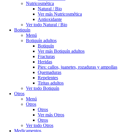
Nutricosmética
Natural / Bio
Ver más Nutricosmética
Antioxidante
Ver todo Natural / Bio
Botiquín
Menú
Botiquín adultos
Botiquín
Ver más Botiquín adultos
Fracturas
Heridas
Pies: callos, juanetes, rozaduras y ampollas
Quemaduras
Repelentes
Tiritas adultos
Ver todo Botiquín
Otros
Menú
Otros
Otros
Ver más Otros
Otros
Ver todo Otros
Medicamentos