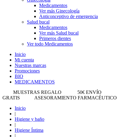
Medicamentos
Ver más Ginecología
Anticonceptivo de emergencia
Salud bucal
Medicamentos
Ver más Salud bucal
Primeros dientes
Ver todo Medicamentos
Inicio
Mi cuenta
Nuestras marcas
Promociones
BIO
MEDICAMENTOS
MUESTRAS REGALO
50€ ENVÍO
GRATIS
ASESORAMIENTO FARMACÉUTICO
Inicio
|
Higiene y baño
|
Higiene Íntima
|