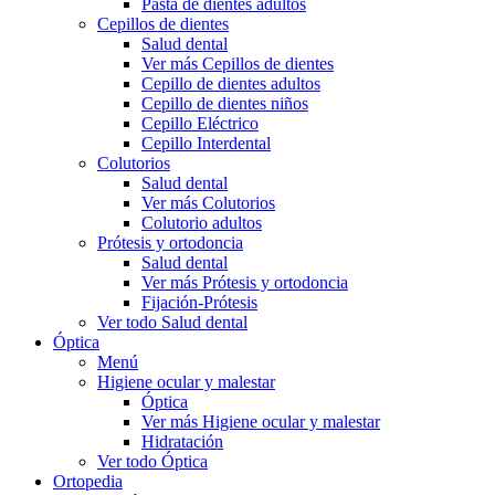
Pasta de dientes adultos
Cepillos de dientes
Salud dental
Ver más Cepillos de dientes
Cepillo de dientes adultos
Cepillo de dientes niños
Cepillo Eléctrico
Cepillo Interdental
Colutorios
Salud dental
Ver más Colutorios
Colutorio adultos
Prótesis y ortodoncia
Salud dental
Ver más Prótesis y ortodoncia
Fijación-Prótesis
Ver todo Salud dental
Óptica
Menú
Higiene ocular y malestar
Óptica
Ver más Higiene ocular y malestar
Hidratación
Ver todo Óptica
Ortopedia