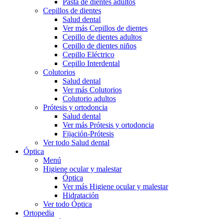
Pasta de dientes adultos
Cepillos de dientes
Salud dental
Ver más Cepillos de dientes
Cepillo de dientes adultos
Cepillo de dientes niños
Cepillo Eléctrico
Cepillo Interdental
Colutorios
Salud dental
Ver más Colutorios
Colutorio adultos
Prótesis y ortodoncia
Salud dental
Ver más Prótesis y ortodoncia
Fijación-Prótesis
Ver todo Salud dental
Óptica
Menú
Higiene ocular y malestar
Óptica
Ver más Higiene ocular y malestar
Hidratación
Ver todo Óptica
Ortopedia