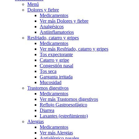
Menú
Dolores y fiebre
Medicamentos
Ver más Dolores y fiebre
Analgésicos
Antiinflamatorios
Resfriado, catarro y gripes
Medicamentos
Ver más Resfriado, catarro y gripes
Tos expectorante
Catarro y gripe
Congestión nasal
Tos seca
Garganta irritada
Mucosidad
Trastornos digestivos
Medicamentos
Ver más Trastornos digestivos
Reflujo Gastroesofágico
Diarrea
Laxantes (estreñimiento)
Alergias
Medicamentos
Ver más Alergias
Antialérgico nasales