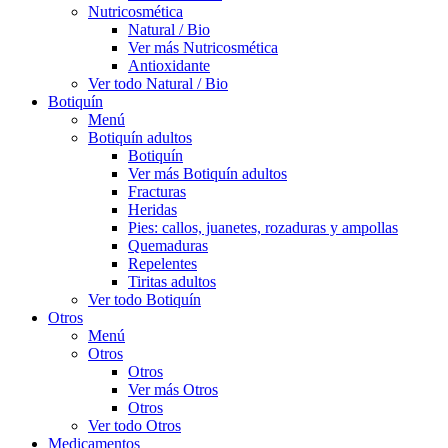
Nutricosmética
Natural / Bio
Ver más Nutricosmética
Antioxidante
Ver todo Natural / Bio
Botiquín
Menú
Botiquín adultos
Botiquín
Ver más Botiquín adultos
Fracturas
Heridas
Pies: callos, juanetes, rozaduras y ampollas
Quemaduras
Repelentes
Tiritas adultos
Ver todo Botiquín
Otros
Menú
Otros
Otros
Ver más Otros
Otros
Ver todo Otros
Medicamentos