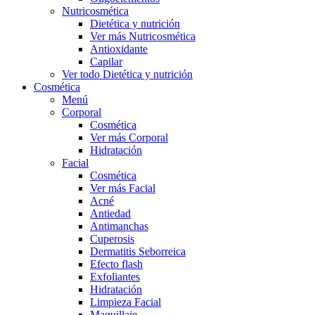
Nutricosmética
Dietética y nutrición
Ver más Nutricosmética
Antioxidante
Capilar
Ver todo Dietética y nutrición
Cosmética
Menú
Corporal
Cosmética
Ver más Corporal
Hidratación
Facial
Cosmética
Ver más Facial
Acné
Antiedad
Antimanchas
Cuperosis
Dermatitis Seborreica
Efecto flash
Exfoliantes
Hidratación
Limpieza Facial
Maquillaje