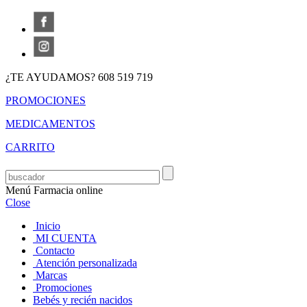
¿TE AYUDAMOS? 608 519 719
PROMOCIONES
MEDICAMENTOS
CARRITO
Menú Farmacia online
Close
Inicio
MI CUENTA
Contacto
Atención personalizada
Marcas
Promociones
Bebés y recién nacidos