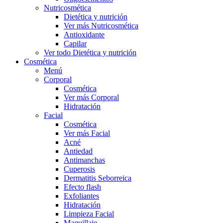
Nutricosmética
Dietética y nutrición
Ver más Nutricosmética
Antioxidante
Capilar
Ver todo Dietética y nutrición
Cosmética
Menú
Corporal
Cosmética
Ver más Corporal
Hidratación
Facial
Cosmética
Ver más Facial
Acné
Antiedad
Antimanchas
Cuperosis
Dermatitis Seborreica
Efecto flash
Exfoliantes
Hidratación
Limpieza Facial
Maquillaje