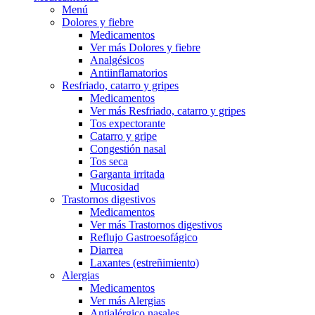
Menú
Dolores y fiebre
Medicamentos
Ver más Dolores y fiebre
Analgésicos
Antiinflamatorios
Resfriado, catarro y gripes
Medicamentos
Ver más Resfriado, catarro y gripes
Tos expectorante
Catarro y gripe
Congestión nasal
Tos seca
Garganta irritada
Mucosidad
Trastornos digestivos
Medicamentos
Ver más Trastornos digestivos
Reflujo Gastroesofágico
Diarrea
Laxantes (estreñimiento)
Alergias
Medicamentos
Ver más Alergias
Antialérgico nasales