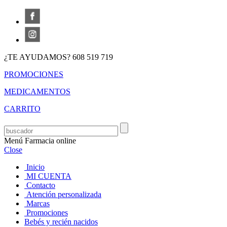
¿TE AYUDAMOS? 608 519 719
PROMOCIONES
MEDICAMENTOS
CARRITO
Menú Farmacia online
Close
Inicio
MI CUENTA
Contacto
Atención personalizada
Marcas
Promociones
Bebés y recién nacidos