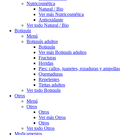
Nutricosmética
Natural / Bio
Ver más Nutricosmética
Antioxidante
Ver todo Natural / Bio
Botiquín
Menú
Botiquín adultos
Botiquín
Ver más Botiquín adultos
Fracturas
Heridas
Pies: callos, juanetes, rozaduras y ampollas
Quemaduras
Repelentes
Tiritas adultos
Ver todo Botiquín
Otros
Menú
Otros
Otros
Ver más Otros
Otros
Ver todo Otros
Medicamentos