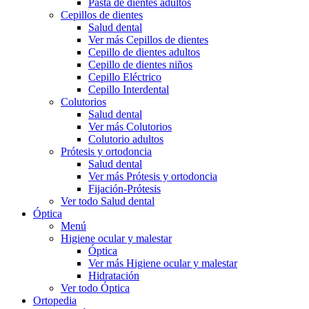
Pasta de dientes adultos
Cepillos de dientes
Salud dental
Ver más Cepillos de dientes
Cepillo de dientes adultos
Cepillo de dientes niños
Cepillo Eléctrico
Cepillo Interdental
Colutorios
Salud dental
Ver más Colutorios
Colutorio adultos
Prótesis y ortodoncia
Salud dental
Ver más Prótesis y ortodoncia
Fijación-Prótesis
Ver todo Salud dental
Óptica
Menú
Higiene ocular y malestar
Óptica
Ver más Higiene ocular y malestar
Hidratación
Ver todo Óptica
Ortopedia