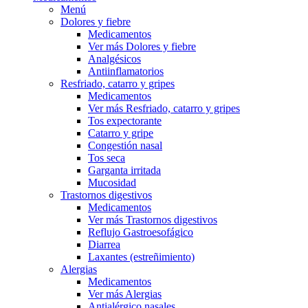
Menú
Dolores y fiebre
Medicamentos
Ver más Dolores y fiebre
Analgésicos
Antiinflamatorios
Resfriado, catarro y gripes
Medicamentos
Ver más Resfriado, catarro y gripes
Tos expectorante
Catarro y gripe
Congestión nasal
Tos seca
Garganta irritada
Mucosidad
Trastornos digestivos
Medicamentos
Ver más Trastornos digestivos
Reflujo Gastroesofágico
Diarrea
Laxantes (estreñimiento)
Alergias
Medicamentos
Ver más Alergias
Antialérgico nasales