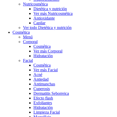
Nutricosmética
Dietética y nutrición
Ver más Nutricosmética
Antioxidante
Capilar
Ver todo Dietética y nutrición
Cosmética
Menú
Corporal
Cosmética
Ver más Corporal
Hidratación
Facial
Cosmética
Ver más Facial
Acné
Antiedad
Antimanchas
Cuperosis
Dermatitis Seborreica
Efecto flash
Exfoliantes
Hidratación
Limpieza Facial
Maquillaje