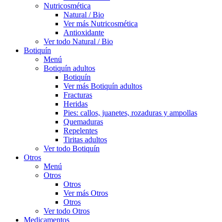
Nutricosmética
Natural / Bio
Ver más Nutricosmética
Antioxidante
Ver todo Natural / Bio
Botiquín
Menú
Botiquín adultos
Botiquín
Ver más Botiquín adultos
Fracturas
Heridas
Pies: callos, juanetes, rozaduras y ampollas
Quemaduras
Repelentes
Tiritas adultos
Ver todo Botiquín
Otros
Menú
Otros
Otros
Ver más Otros
Otros
Ver todo Otros
Medicamentos