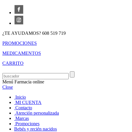
¿TE AYUDAMOS? 608 519 719
PROMOCIONES
MEDICAMENTOS
CARRITO
Menú Farmacia online
Close
Inicio
MI CUENTA
Contacto
Atención personalizada
Marcas
Promociones
Bebés y recién nacidos