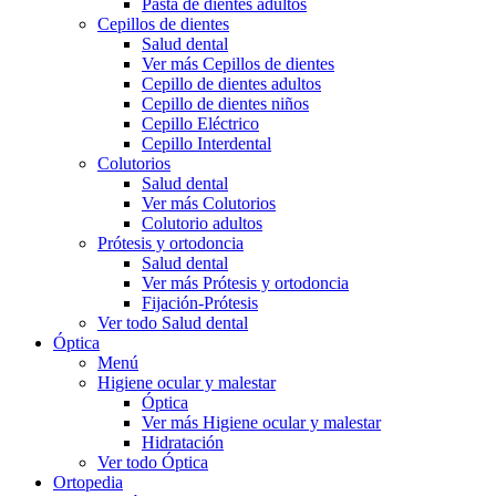
Pasta de dientes adultos
Cepillos de dientes
Salud dental
Ver más Cepillos de dientes
Cepillo de dientes adultos
Cepillo de dientes niños
Cepillo Eléctrico
Cepillo Interdental
Colutorios
Salud dental
Ver más Colutorios
Colutorio adultos
Prótesis y ortodoncia
Salud dental
Ver más Prótesis y ortodoncia
Fijación-Prótesis
Ver todo Salud dental
Óptica
Menú
Higiene ocular y malestar
Óptica
Ver más Higiene ocular y malestar
Hidratación
Ver todo Óptica
Ortopedia