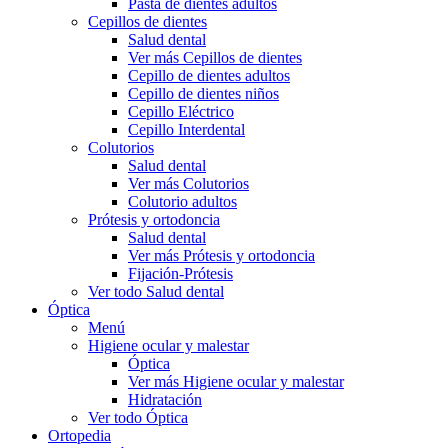
Pasta de dientes adultos
Cepillos de dientes
Salud dental
Ver más Cepillos de dientes
Cepillo de dientes adultos
Cepillo de dientes niños
Cepillo Eléctrico
Cepillo Interdental
Colutorios
Salud dental
Ver más Colutorios
Colutorio adultos
Prótesis y ortodoncia
Salud dental
Ver más Prótesis y ortodoncia
Fijación-Prótesis
Ver todo Salud dental
Óptica
Menú
Higiene ocular y malestar
Óptica
Ver más Higiene ocular y malestar
Hidratación
Ver todo Óptica
Ortopedia