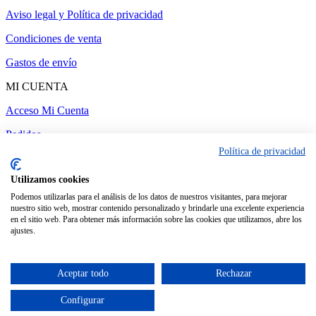
Aviso legal y Política de privacidad
Condiciones de venta
Gastos de envío
MI CUENTA
Acceso Mi Cuenta
Pedidos
Política de privacidad
Utilizamos cookies
Administrar web
-
Realizado por amc gestión
Podemos utilizarlas para el análisis de los datos de nuestros visitantes, para mejorar
nuestro sitio web, mostrar contenido personalizado y brindarle una excelente experiencia
en el sitio web. Para obtener más información sobre las cookies que utilizamos, abre los
ajustes.
Aceptar todo
Rechazar
Configurar