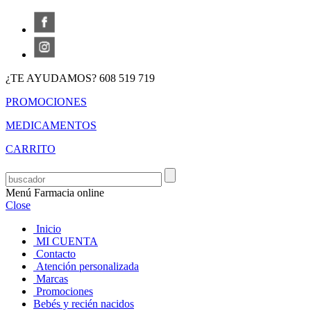
¿TE AYUDAMOS? 608 519 719
PROMOCIONES
MEDICAMENTOS
CARRITO
Menú Farmacia online
Close
Inicio
MI CUENTA
Contacto
Atención personalizada
Marcas
Promociones
Bebés y recién nacidos