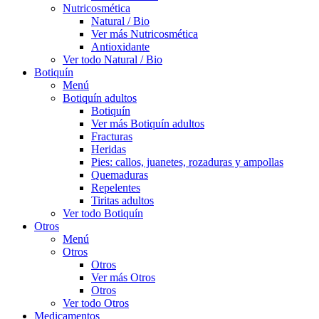
Nutricosmética
Natural / Bio
Ver más Nutricosmética
Antioxidante
Ver todo Natural / Bio
Botiquín
Menú
Botiquín adultos
Botiquín
Ver más Botiquín adultos
Fracturas
Heridas
Pies: callos, juanetes, rozaduras y ampollas
Quemaduras
Repelentes
Tiritas adultos
Ver todo Botiquín
Otros
Menú
Otros
Otros
Ver más Otros
Otros
Ver todo Otros
Medicamentos