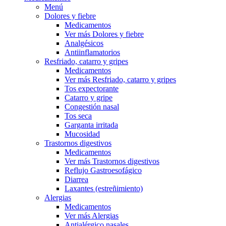
Menú
Dolores y fiebre
Medicamentos
Ver más Dolores y fiebre
Analgésicos
Antiinflamatorios
Resfriado, catarro y gripes
Medicamentos
Ver más Resfriado, catarro y gripes
Tos expectorante
Catarro y gripe
Congestión nasal
Tos seca
Garganta irritada
Mucosidad
Trastornos digestivos
Medicamentos
Ver más Trastornos digestivos
Reflujo Gastroesofágico
Diarrea
Laxantes (estreñimiento)
Alergias
Medicamentos
Ver más Alergias
Antialérgico nasales