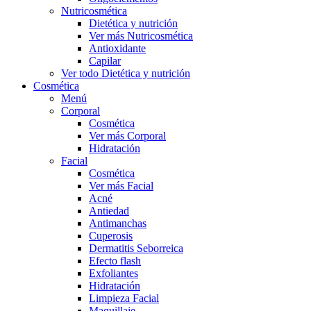
Nutricosmética
Dietética y nutrición
Ver más Nutricosmética
Antioxidante
Capilar
Ver todo Dietética y nutrición
Cosmética
Menú
Corporal
Cosmética
Ver más Corporal
Hidratación
Facial
Cosmética
Ver más Facial
Acné
Antiedad
Antimanchas
Cuperosis
Dermatitis Seborreica
Efecto flash
Exfoliantes
Hidratación
Limpieza Facial
Maquillaje