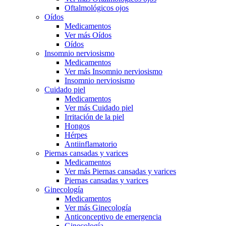
Oftalmológicos ojos
Oídos
Medicamentos
Ver más Oídos
Oídos
Insomnio nerviosismo
Medicamentos
Ver más Insomnio nerviosismo
Insomnio nerviosismo
Cuidado piel
Medicamentos
Ver más Cuidado piel
Irritación de la piel
Hongos
Hérpes
Antiinflamatorio
Piernas cansadas y varices
Medicamentos
Ver más Piernas cansadas y varices
Piernas cansadas y varices
Ginecología
Medicamentos
Ver más Ginecología
Anticonceptivo de emergencia
Ginecología