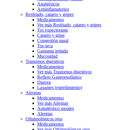
Analgésicos
Antiinflamatorios
Resfriado, catarro y gripes
Medicamentos
Ver más Resfriado, catarro y gripes
Tos expectorante
Catarro y gripe
Congestión nasal
Tos seca
Garganta irritada
Mucosidad
Trastornos digestivos
Medicamentos
Ver más Trastornos digestivos
Reflujo Gastroesofágico
Diarrea
Laxantes (estreñimiento)
Alergias
Medicamentos
Ver más Alergias
Antialérgico nasales
Alergias
Oftalmológicos ojos
Medicamentos
Ver más Oftalmológicos ojos