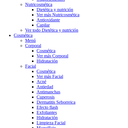
Nutricosmética
Dietética y nutrición
Ver más Nutricosmética
Antioxidante
Capilar
Ver todo Dietética y nutrición
Cosmética
Menú
Corporal
Cosmética
Ver más Corporal
Hidratación
Facial
Cosmética
Ver más Facial
Acné
Antiedad
Antimanchas
Cuperosis
Dermatitis Seborreica
Efecto flash
Exfoliantes
Hidratación
Limpieza Facial
Maquillaje