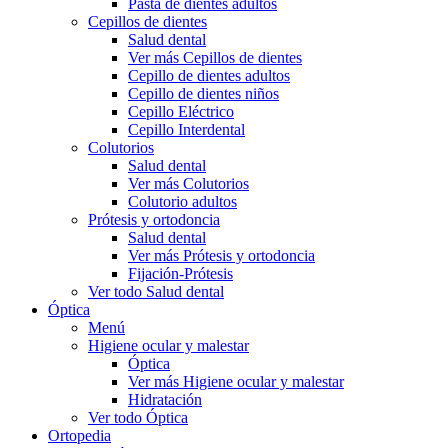
Pasta de dientes adultos
Cepillos de dientes
Salud dental
Ver más Cepillos de dientes
Cepillo de dientes adultos
Cepillo de dientes niños
Cepillo Eléctrico
Cepillo Interdental
Colutorios
Salud dental
Ver más Colutorios
Colutorio adultos
Prótesis y ortodoncia
Salud dental
Ver más Prótesis y ortodoncia
Fijación-Prótesis
Ver todo Salud dental
Óptica
Menú
Higiene ocular y malestar
Óptica
Ver más Higiene ocular y malestar
Hidratación
Ver todo Óptica
Ortopedia