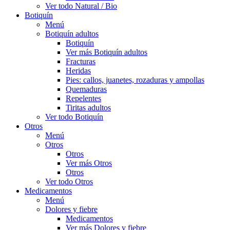
Ver todo Natural / Bio
Botiquín
Menú
Botiquín adultos
Botiquín
Ver más Botiquín adultos
Fracturas
Heridas
Pies: callos, juanetes, rozaduras y ampollas
Quemaduras
Repelentes
Tiritas adultos
Ver todo Botiquín
Otros
Menú
Otros
Otros
Ver más Otros
Otros
Ver todo Otros
Medicamentos
Menú
Dolores y fiebre
Medicamentos
Ver más Dolores y fiebre