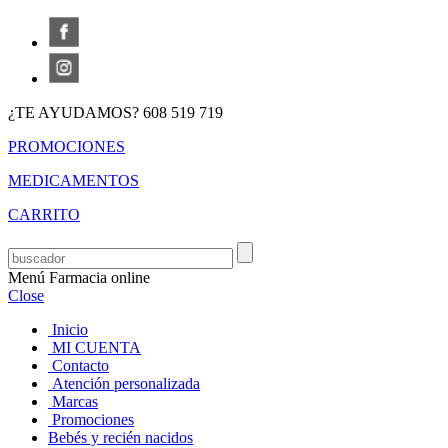
¿TE AYUDAMOS? 608 519 719
PROMOCIONES
MEDICAMENTOS
CARRITO
Menú Farmacia online
Close
Inicio
MI CUENTA
Contacto
Atención personalizada
Marcas
Promociones
Bebés y recién nacidos