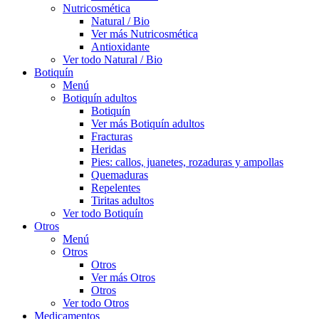
Nutricosmética
Natural / Bio
Ver más Nutricosmética
Antioxidante
Ver todo Natural / Bio
Botiquín
Menú
Botiquín adultos
Botiquín
Ver más Botiquín adultos
Fracturas
Heridas
Pies: callos, juanetes, rozaduras y ampollas
Quemaduras
Repelentes
Tiritas adultos
Ver todo Botiquín
Otros
Menú
Otros
Otros
Ver más Otros
Otros
Ver todo Otros
Medicamentos