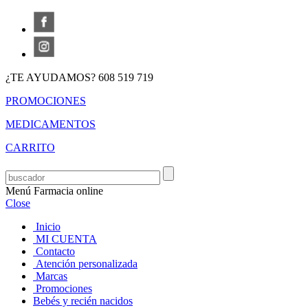
¿TE AYUDAMOS? 608 519 719
PROMOCIONES
MEDICAMENTOS
CARRITO
Menú Farmacia online
Close
Inicio
MI CUENTA
Contacto
Atención personalizada
Marcas
Promociones
Bebés y recién nacidos