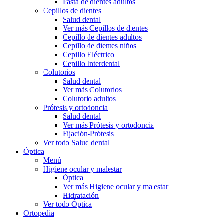
Pasta de dientes adultos
Cepillos de dientes
Salud dental
Ver más Cepillos de dientes
Cepillo de dientes adultos
Cepillo de dientes niños
Cepillo Eléctrico
Cepillo Interdental
Colutorios
Salud dental
Ver más Colutorios
Colutorio adultos
Prótesis y ortodoncia
Salud dental
Ver más Prótesis y ortodoncia
Fijación-Prótesis
Ver todo Salud dental
Óptica
Menú
Higiene ocular y malestar
Óptica
Ver más Higiene ocular y malestar
Hidratación
Ver todo Óptica
Ortopedia