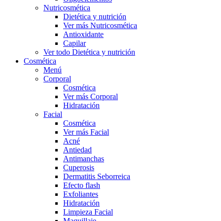
Nutricosmética
Dietética y nutrición
Ver más Nutricosmética
Antioxidante
Capilar
Ver todo Dietética y nutrición
Cosmética
Menú
Corporal
Cosmética
Ver más Corporal
Hidratación
Facial
Cosmética
Ver más Facial
Acné
Antiedad
Antimanchas
Cuperosis
Dermatitis Seborreica
Efecto flash
Exfoliantes
Hidratación
Limpieza Facial
Maquillaje