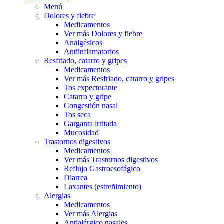
Menú
Dolores y fiebre
Medicamentos
Ver más Dolores y fiebre
Analgésicos
Antiinflamatorios
Resfriado, catarro y gripes
Medicamentos
Ver más Resfriado, catarro y gripes
Tos expectorante
Catarro y gripe
Congestión nasal
Tos seca
Garganta irritada
Mucosidad
Trastornos digestivos
Medicamentos
Ver más Trastornos digestivos
Reflujo Gastroesofágico
Diarrea
Laxantes (estreñimiento)
Alergias
Medicamentos
Ver más Alergias
Antialérgico nasales