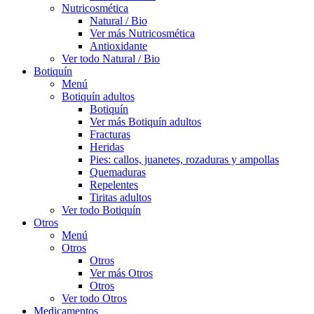
Nutricosmética
Natural / Bio
Ver más Nutricosmética
Antioxidante
Ver todo Natural / Bio
Botiquín
Menú
Botiquín adultos
Botiquín
Ver más Botiquín adultos
Fracturas
Heridas
Pies: callos, juanetes, rozaduras y ampollas
Quemaduras
Repelentes
Tiritas adultos
Ver todo Botiquín
Otros
Menú
Otros
Otros
Ver más Otros
Otros
Ver todo Otros
Medicamentos