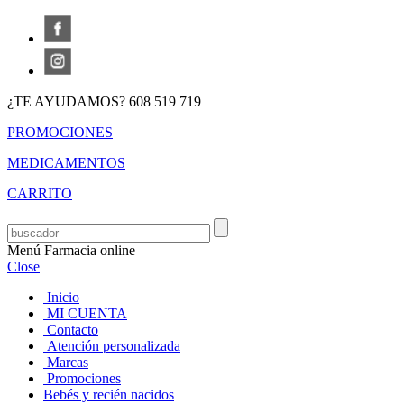
¿TE AYUDAMOS? 608 519 719
PROMOCIONES
MEDICAMENTOS
CARRITO
Menú Farmacia online
Close
Inicio
MI CUENTA
Contacto
Atención personalizada
Marcas
Promociones
Bebés y recién nacidos