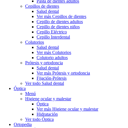
Pasta de dientes adultos
Cepillos de dientes
Salud dental
Ver más Cepillos de dientes
Cepillo de dientes adultos
Cepillo de dientes niños
Cepillo Eléctrico
Cepillo Interdental
Colutorios
Salud dental
Ver más Colutorios
Colutorio adultos
Prótesis y ortodoncia
Salud dental
Ver más Prótesis y ortodoncia
Fijación-Prótesis
Ver todo Salud dental
Óptica
Menú
Higiene ocular y malestar
Óptica
Ver más Higiene ocular y malestar
Hidratación
Ver todo Óptica
Ortopedia