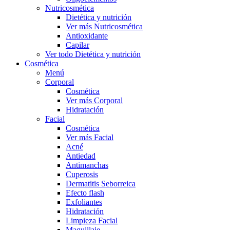
Nutricosmética
Dietética y nutrición
Ver más Nutricosmética
Antioxidante
Capilar
Ver todo Dietética y nutrición
Cosmética
Menú
Corporal
Cosmética
Ver más Corporal
Hidratación
Facial
Cosmética
Ver más Facial
Acné
Antiedad
Antimanchas
Cuperosis
Dermatitis Seborreica
Efecto flash
Exfoliantes
Hidratación
Limpieza Facial
Maquillaje