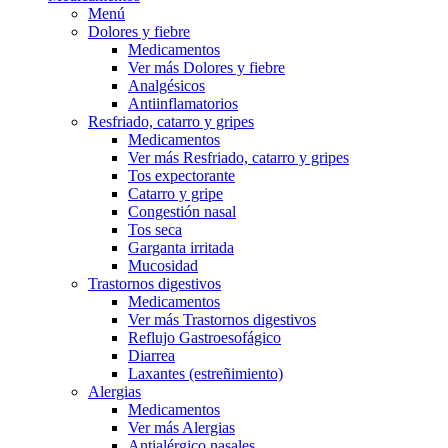
Menú
Dolores y fiebre
Medicamentos
Ver más Dolores y fiebre
Analgésicos
Antiinflamatorios
Resfriado, catarro y gripes
Medicamentos
Ver más Resfriado, catarro y gripes
Tos expectorante
Catarro y gripe
Congestión nasal
Tos seca
Garganta irritada
Mucosidad
Trastornos digestivos
Medicamentos
Ver más Trastornos digestivos
Reflujo Gastroesofágico
Diarrea
Laxantes (estreñimiento)
Alergias
Medicamentos
Ver más Alergias
Antialérgico nasales